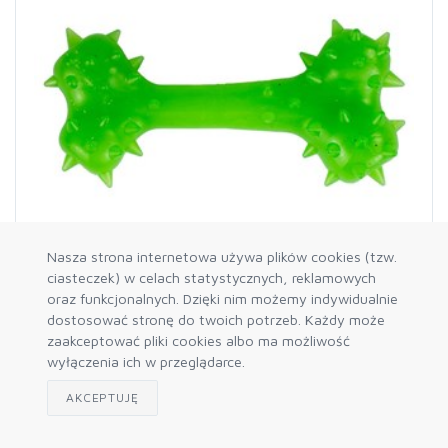
Nasza strona internetowa używa plików cookies (tzw.
ciasteczek) w celach statystycznych, reklamowych
oraz funkcjonalnych. Dzięki nim możemy indywidualnie
CG0033 (0)
dostosować stronę do twoich potrzeb. Każdy może
KOŚĆ Z KOLCAMI DUŻA 15cm ZIELONA
zaakceptować pliki cookies albo ma możliwość
wyłączenia ich w przeglądarce.
AKCEPTUJĘ