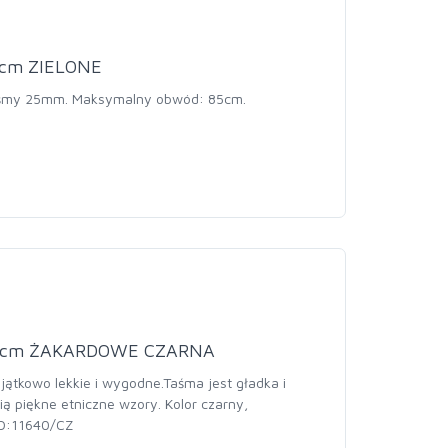
cm ZIELONE
.taśmy 25mm. Maksymalny obwód: 85cm.
0cm ŻAKARDOWE CZARNA
jątkowo lekkie i wygodne.Taśma jest gładka i
ią piękne etniczne wzory. Kolor czarny,
OD:11640/CZ