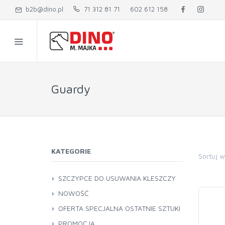
b2b@dino.pl
71 312 81 71
602 612 158
Guardy
KATEGORIE
Sortuj 
SZCZYPCE DO USUWANIA KLESZCZY
NOWOŚĆ
OFERTA SPECJALNA OSTATNIE SZTUKI
PROMOCJA