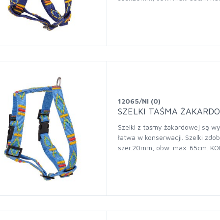
12065/NI (0)
SZELKI TAŚMA ŻAKARDO
Szelki z taśmy żakardowej są wy
łatwa w konserwacji. Szelki zdob
szer.20mm, obw. max. 65cm. KO