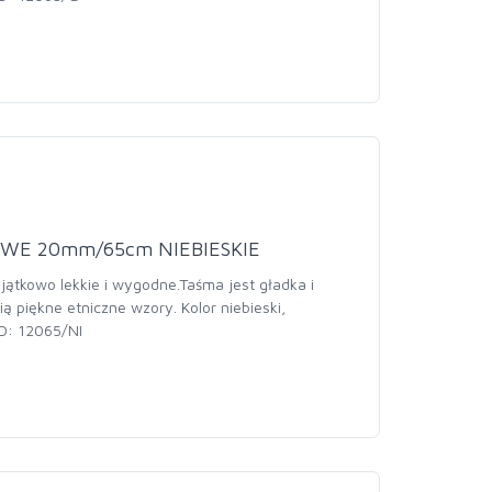
WE 20mm/65cm NIEBIESKIE
jątkowo lekkie i wygodne.Taśma jest gładka i
ią piękne etniczne wzory. Kolor niebieski,
D: 12065/NI