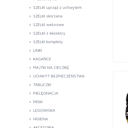
SZELKI uprząż z uchwytem
SZELKI skórzane
SZELKI welurowe
SZELKI z ekoskóry
SZELKI komplety
LINKI
Pokaż wszystkie
KAGAŃCE
Skóra
Pokaż wszystkie
MAJTKI NA CIECZKĘ
Taśma
Metalowe
UCHWYT BEZPIECZEŃSTWA
Sznurek
Skóra
TABLICZKI
Uniwersalny
Pokaż wszystkie
PIELĘGNACJA
Uzdowy
LAMINOWANE
Pokaż wszystkie
MISKI
METALOWE
Pielęgnacja jamy ustnej psa/kota
Pokaż wszystkie
LEGOWISKA
Akcesoria
Ceramiczne
Pokaż wszystkie
HIGIENA
Szampony
Metal
6-kątne
Pokaż wszystkie
AKCESORIA