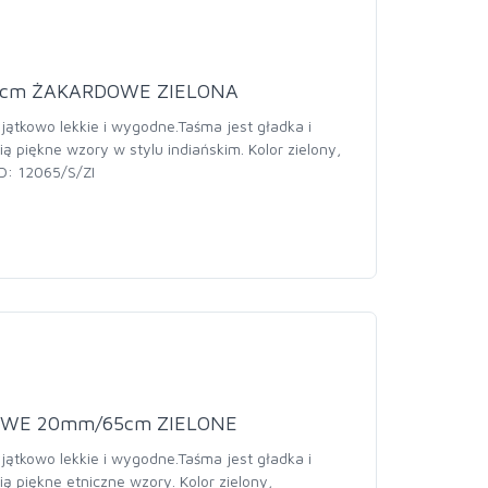
5cm ŻAKARDOWE ZIELONA
jątkowo lekkie i wygodne.Taśma jest gładka i
ią piękne wzory w stylu indiańskim. Kolor zielony,
D: 12065/S/ZI
OWE 20mm/65cm ZIELONE
jątkowo lekkie i wygodne.Taśma jest gładka i
ią piękne etniczne wzory. Kolor zielony,