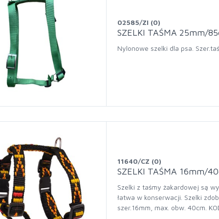
02585/ZI (0)
SZELKI TAŚMA 25mm/85
Nylonowe szelki dla psa. Szer
11640/CZ (0)
SZELKI TAŚMA 16mm/4
Szelki z taśmy żakardowej są wy
łatwa w konserwacji. Szelki zdob
szer.16mm, max. obw. 40cm. K