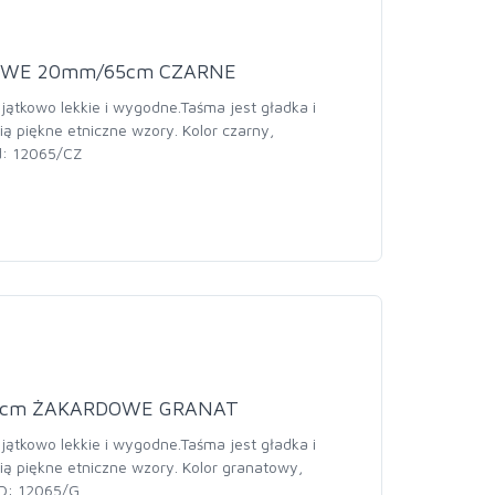
OWE 20mm/65cm CZARNE
jątkowo lekkie i wygodne.Taśma jest gładka i
ią piękne etniczne wzory. Kolor czarny,
d: 12065/CZ
5cm ŻAKARDOWE GRANAT
jątkowo lekkie i wygodne.Taśma jest gładka i
ią piękne etniczne wzory. Kolor granatowy,
D: 12065/G