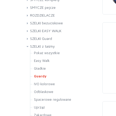
Welur
Uzdowe
Składane plecione
SMYCZE pejcze
Żakard
Żakardowe
ROZDZIELACZE
SZELKI bezuciskowe
SZELKI EASY WALK
SZELKI Guard
SZELKI z taśmy
Pokaż wszystkie
Easy Walk
Gładkie
Guardy
IVO kolorowe
Odblaskowe
Spacerowe regulowane
Uprząż
Żakardowe