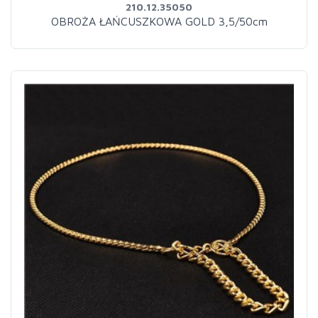
210.12.35050
OBROŻA ŁAŃCUSZKOWA GOLD 3,5/50cm