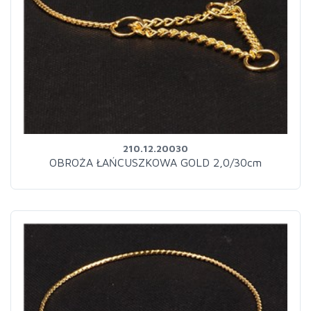
210.12.20030
OBROŻA ŁAŃCUSZKOWA GOLD 2,0/30cm