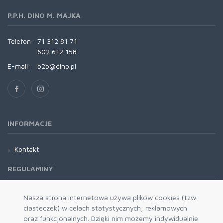
P.P.H. DINO M. MAJKA
Telefon:
71 312 81 71
602 612 158
E-mail:
b2b@dino.pl
INFORMACJE
Kontakt
REGULAMINY
Regulamin
Nasza strona internetowa używa plików cookies (tzw.
ciasteczek) w celach statystycznych, reklamowych
oraz funkcjonalnych. Dzięki nim możemy indywidualnie