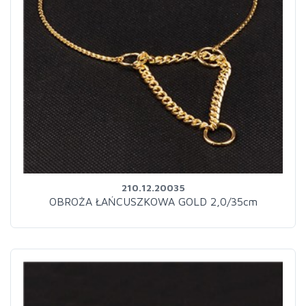
210.12.20035
OBROŻA ŁAŃCUSZKOWA GOLD 2,0/35cm