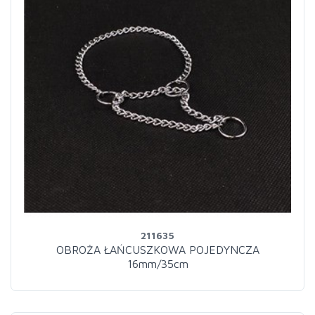
211635
OBROŻA ŁAŃCUSZKOWA POJEDYNCZA
16mm/35cm