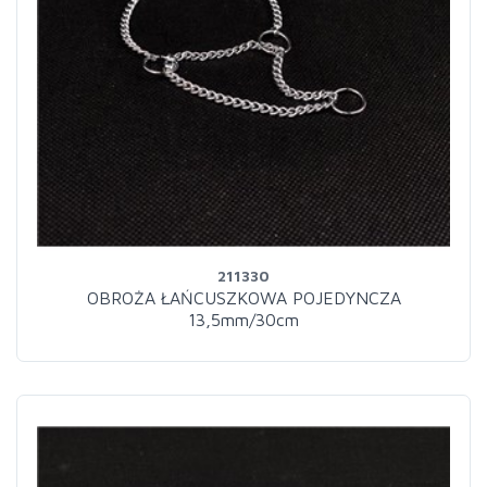
211330
OBROŻA ŁAŃCUSZKOWA POJEDYNCZA
13,5mm/30cm