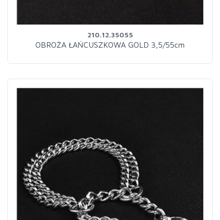
210.12.35055
OBROŻA ŁAŃCUSZKOWA GOLD 3,5/55cm