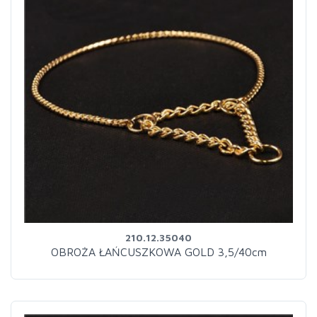
210.12.35040
OBROŻA ŁAŃCUSZKOWA GOLD 3,5/40cm