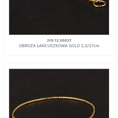
210.12.20027
OBROŻA ŁAŃCUSZKOWA GOLD 2,0/27cm