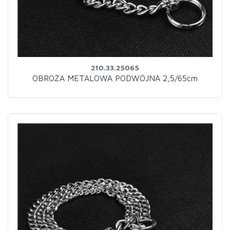
210.33.25065
OBROŻA METALOWA PODWÓJNA 2,5/65cm