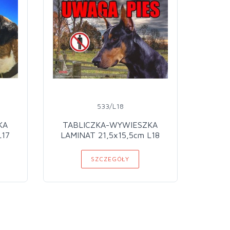
533/L18
KA
TABLICZKA-WYWIESZKA
TAB
L17
LAMINAT 21,5x15,5cm L18
LAMI
SZCZEGÓŁY