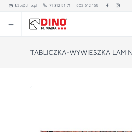
b2b@dino.pl
71 312 81 71
602 612 158
TABLICZKA-WYWIESZKA LAMINA