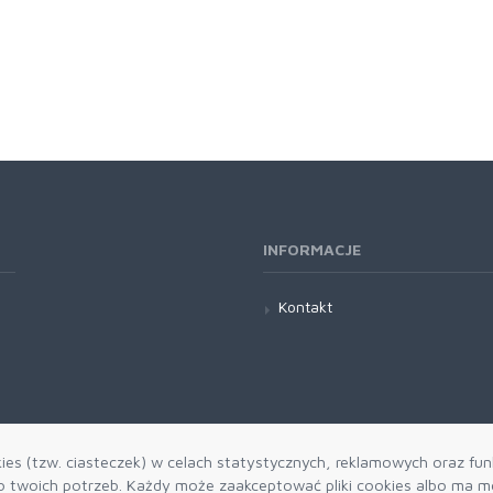
INFORMACJE
Kontakt
es (tzw. ciasteczek) w celach statystycznych, reklamowych oraz funk
twoich potrzeb. Każdy może zaakceptować pliki cookies albo ma mo