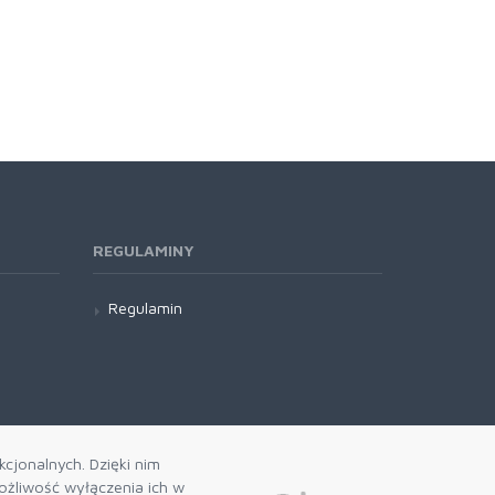
REGULAMINY
Regulamin
cjonalnych. Dzięki nim
żliwość wyłączenia ich w