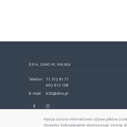
P.P.H. DINO M. MAJKA
Telefon:
71 312 81 71
602 612 158
E-mail:
b2b@dino.pl
Nasza strona internetowa używa plików cooki
możemy indywidualnie dostosować stronę do 