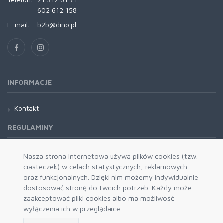
602 612 158
E-mail:
b2b@dino.pl
INFORMACJE
Kontakt
REGULAMINY
Regulamin
Nasza strona internetowa używa plików cookies (tzw.
ciasteczek) w celach statystycznych, reklamowych
oraz funkcjonalnych. Dzięki nim możemy indywidualnie
dostosować stronę do twoich potrzeb. Każdy może
zaakceptować pliki cookies albo ma możliwość
wyłączenia ich w przeglądarce.