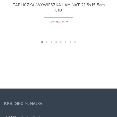
TABLICZKA-WYWIESZKA LAMINAT 21,5x15,5cm
L10
SZCZEGÓŁY
P.P.H. DINO M. MAJKA
Telefon:
71 312 81 71